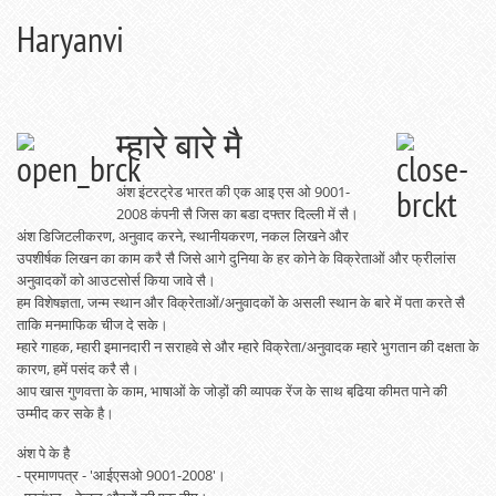
Haryanvi
म्‍हारे बारे मै
अंश इंटरट्रेड भारत की एक आइ एस ओ 9001-
2008 कंपनी सै जिस का बडा दफ्तर दिल्‍ली में सै।
अंश डिजिटलीकरण, अनुवाद करने, स्थानीयकरण, नकल लिखने और
उपशीर्षक लिखन का काम करै सै जिसे आगे दुनिया के हर कोने के विक्रेताओं और फ्रीलांस
अनुवादकों को आउटसोर्स किया जावे सै।
हम विशेषज्ञता, जन्‍म स्‍थान और विक्रेताओं/अनुवादकों के असली स्‍थान के बारे में पता करते सै
ताकि मनमाफिक चीज दे सके।
म्‍हारे गाहक, म्‍हारी इमानदारी न सराहवे से और म्‍हारे विक्रेता/अनुवादक म्‍हारे भुगतान की दक्षता के
कारण, हमें पसंद करै सै।
आप खास गुणवत्ता के काम, भाषाओं के जोड़ों की व्यापक रेंज के साथ बढि़या कीमत पाने की
उम्मीद कर सके है।
अंश पे के है
- प्रमाणपत्र - 'आईएसओ 9001-2008'।