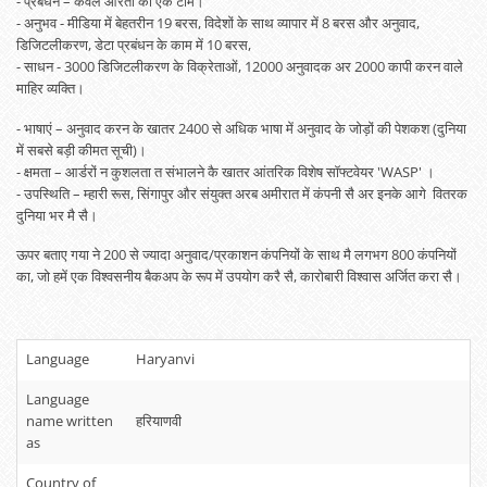
- प्रबंधन – केवल औरतों की एक टीम।
- अनुभव - मीडिया में बेहतरीन 19 बरस, विदेशों के साथ व्यापार में 8 बरस और अनुवाद,
डिजिटलीकरण, डेटा प्रबंधन के काम में 10 बरस,
- साधन - 3000 डिजिटलीकरण के विक्रेताओं, 12000 अनुवादक अर 2000 कापी करन वाले
माहिर व्‍यक्ति।
- भाषाएं – अनुवाद करन के खातर 2400 से अधिक भाषा में अनुवाद के जोड़ों की पेशकश (दुनिया
में सबसे बड़ी कीमत सूची)।
- क्षमता – आर्डरों न कुशलता त संभालने कै खातर आंतरिक विशेष सॉफ्टवेयर 'WASP' ।
- उपस्थिति – म्‍हारी रूस, सिंगापुर और संयुक्‍त अरब अमीरात में कंपनी सै अर इनके आगे वितरक
दुनिया भर मै सै।
ऊपर बताए गया ने 200 से ज्‍यादा अनुवाद/प्रकाशन कंपनियों के साथ मै लगभग 800 कंपनियों
का, जो हमें एक विश्वसनीय बैकअप के रूप में उपयोग करै सै, कारोबारी विश्‍वास अर्जित करा सै।
Language
Haryanvi
Language
name written
हरियाणवी
as
Country of