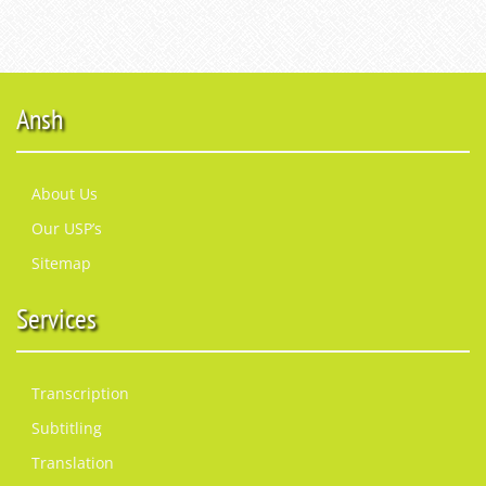
Ansh
About Us
Our USP’s
Sitemap
Services
Transcription
Subtitling
Translation