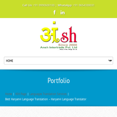
Call Us:
+91-9990600100 |
WhatsApp:
+91-9654330031
Portfolio
Home
|
404 Page
|
Languages Translation Services
|
Best Haryanvi Language Translation – Haryanvi Language Translator