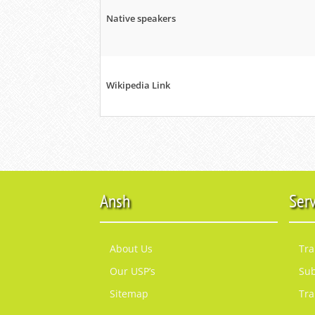
Native speakers
Wikipedia Link
Ansh
Ser
About Us
Tra
Our USP’s
Sub
Sitemap
Tra