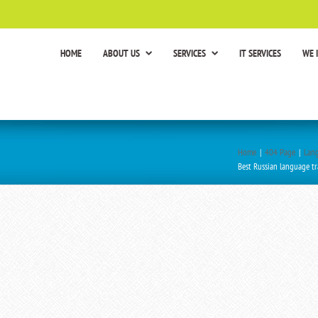
HOME
ABOUT US
SERVICES
IT SERVICES
WE 
Home
|
404 Page
|
Lang
Best Russian language tr