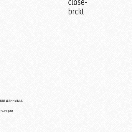
нии данными.
крипции.