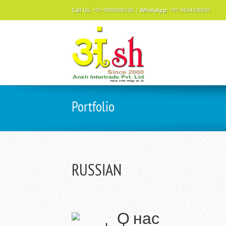
Call Us:
+91-9990600100 |
WhatsApp:
+91-9654330031
Portfolio
RUSSIAN
О нас