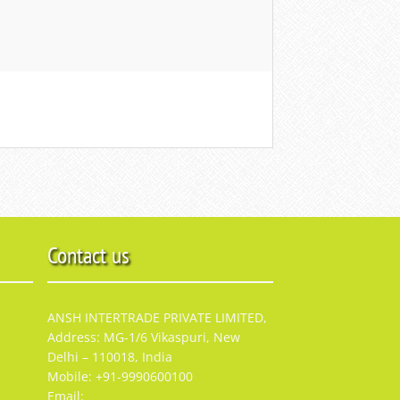
Contact us
ANSH INTERTRADE PRIVATE LIMITED,
Address: MG-1/6 Vikaspuri, New
Delhi – 110018, India
Mobile: +91-9990600100
Email: