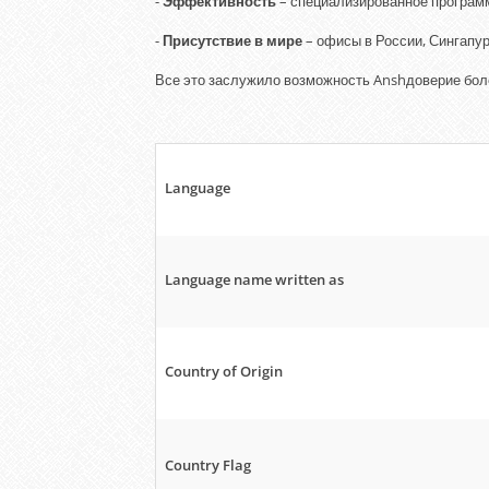
-
Эффективность
– специализированное программ
-
Присутствие в мире
– офисы в России, Сингапу
Все это заслужило возможность Anshдоверие боле
Language
Language name written as
Country of Origin
Country Flag