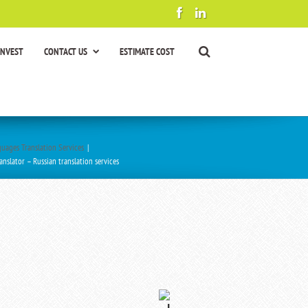
INVEST
CONTACT US
ESTIMATE COST
uages Translation Services
|
anslator – Russian translation services