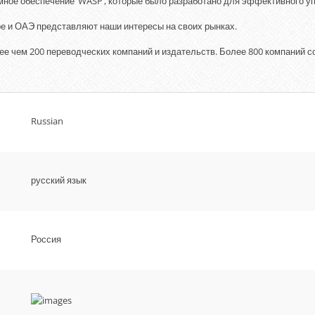
ное обеспечение ‘WASP’, которые было разработано для эффективного у
ре и ОАЭ представляют наши интересы на своих рынках.
е чем 200 переводческих компаний и издательств. Более 800 компаний с
Russian
русский язык
Россия