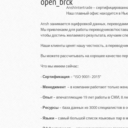
AnshIntertrade – сертифицированн
Наш главный офис находится в Нью
Ansh занимается оцифровкой данных, переводами,
Мы привлекаем для работы переводчиков/поставщи
чтобы достичь желаемого результата, изучаем сп
Наши клиенты ценят нашу честность, а переводчи
Вы можете рассчитывать на хорошее качество пер
Что мы имеем сейчас:
-
Сертификация
– “ISO 9001- 2015”
-
Менеджмент
– в компании работают только жен
-
Опыт
– впечатляющие 19 лет работы в СМИ, 8 ле
-
Ресурсы
– база данных из 3000 специалистов в 
-
Языки
– самый большой список языковых пар в ми