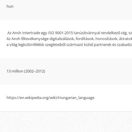
hun
Az Ansh Intertrade egy ISO 9001-2015 tanúsítvánnyal rendelkező cég, szé
Az Ansh főtevékenysége digitalizálások, fordítások, honosítások, átiratok
a világ legkülönfélébb szegleteiből származó külső partnerek és szabadús
13 million (2002–2012)
https://en.wikipedia.org/wiki/Hungarian_language