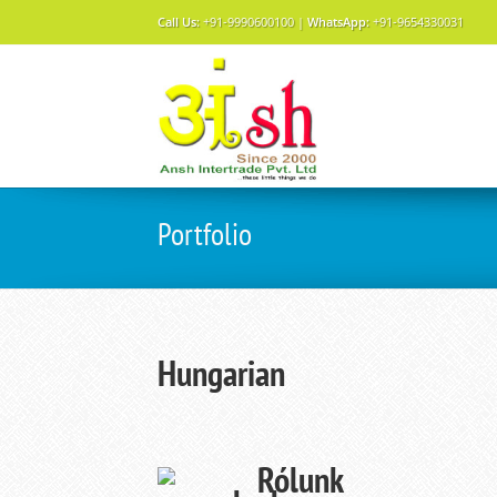
Call Us:
+91-9990600100 |
WhatsApp:
+91-9654330031
Portfolio
Hungarian
Rólunk