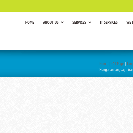
HOME
ABOUT US
SERVICES
IT SERVICES
WE 
Home
|
404 Page
|
Lang
Hungarian language tran