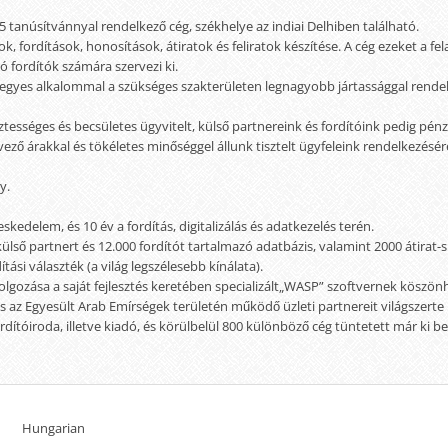
 tanúsítvánnyal rendelkező cég, székhelye az indiai Delhiben található.
k, fordítások, honosítások, átiratok és feliratok készítése. A cég ezeket a fe
 fordítók számára szervezi ki.
gyes alkalommal a szükséges szakterületen legnagyobb jártassággal rendelk
isztességes és becsületes ügyvitelt, külső partnereink és fordítóink pedig p
ező árakkal és tökéletes minőséggel állunk tisztelt ügyfeleink rendelkezésér
y.
skedelem, és 10 év a fordítás, digitalizálás és adatkezelés terén.
 külső partnert és 12.000 fordítót tartalmazó adatbázis, valamint 2000 átirat-s
ási választék (a világ legszélesebb kínálata).
lgozása a saját fejlesztés keretében specializált„WASP” szoftvernek köszön
és az Egyesült Arab Emírségek területén működő üzleti partnereit világszerte
tóiroda, illetve kiadó, és körülbelül 800 különböző cég tüntetett már ki b
Hungarian