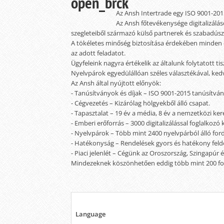
Az Ansh Intertrade egy ISO 9001-2015
Az Ansh főtevékenysége digitalizáláso
szegleteiből származó külső partnerek és szabadúszó
A tökéletes minőség biztosítása érdekében minden e
az adott feladatot.
Ügyfeleink nagyra értékelik az általunk folytatott t
Nyelvpárok egyedülállóan széles választékával, kedv
Az Ansh által nyújtott előnyök:
- Tanúsítványok és díjak – ISO 9001-2015 tanúsítván
- Cégvezetés – Kizárólag hölgyekből álló csapat.
- Tapasztalat – 19 év a média, 8 év a nemzetközi kere
- Emberi erőforrás – 3000 digitalizálással foglalkozó
- Nyelvpárok – Több mint 2400 nyelvpárból álló fordít
- Hatékonyság – Rendelések gyors és hatékony feldo
- Piaci jelenlét – Cégünk az Oroszország, Szingapúr 
Mindezeknek köszönhetően eddig több mint 200 fordí
Language