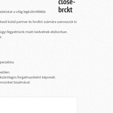
ladatokat a világ legkülönfélébb
ező külső partner és fordító számára szervezzük ki
énzügyi fegyelmünk miatt kedvelnek elsősorban.
e.
pecialista.
hetően.
 kizárólagos forgalmazóként képviseli.
ennünket bizalmával.