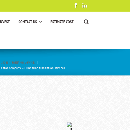
INVEST
CONTACT US
ESTIMATE COST
uages Translation Services
|
slator company – Hungarian translation services